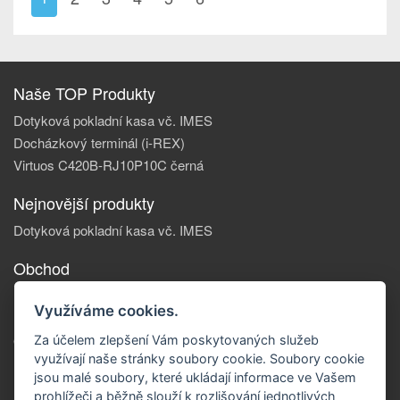
Naše TOP Produkty
Dotyková pokladní kasa vč. IMES
Docházkový terminál (i-REX)
Virtuos C420B-RJ10P10C černá
Nejnovější produkty
Dotyková pokladní kasa vč. IMES
Obchod
Informace, o nás
Využíváme cookies.
Reklamace zboží
Obchodní podmínky
Za účelem zlepšení Vám poskytovaných služeb
využívají naše stránky soubory cookie. Soubory cookie
Doprava a platba
jsou malé soubory, které ukládají informace ve Vašem
Kontakty
prohlížeči a běžně slouží k rozlišování jednotlivých