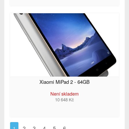
Xiaomi MiPad 2 - 64GB
Není skladem
10 648 Kč
2
3
4
5
6
1