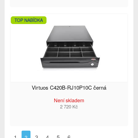
TOP NABÍDKA
Virtuos C420B-RJ10P10C černá
Není skladem
2 720 Kč
1
3
4
5
6
2