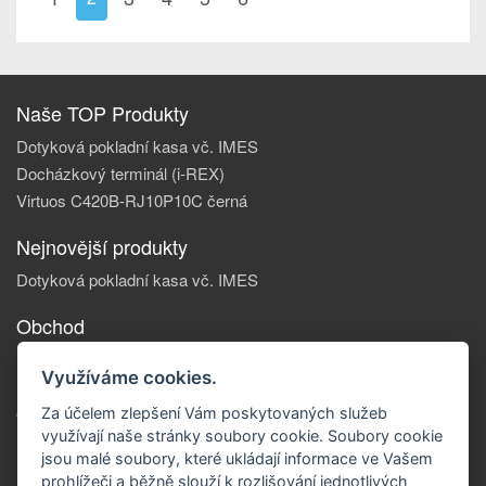
Naše TOP Produkty
Dotyková pokladní kasa vč. IMES
Docházkový terminál (i-REX)
Virtuos C420B-RJ10P10C černá
Nejnovější produkty
Dotyková pokladní kasa vč. IMES
Obchod
Informace, o nás
Využíváme cookies.
Reklamace zboží
Obchodní podmínky
Za účelem zlepšení Vám poskytovaných služeb
využívají naše stránky soubory cookie. Soubory cookie
Doprava a platba
jsou malé soubory, které ukládají informace ve Vašem
Kontakty
prohlížeči a běžně slouží k rozlišování jednotlivých