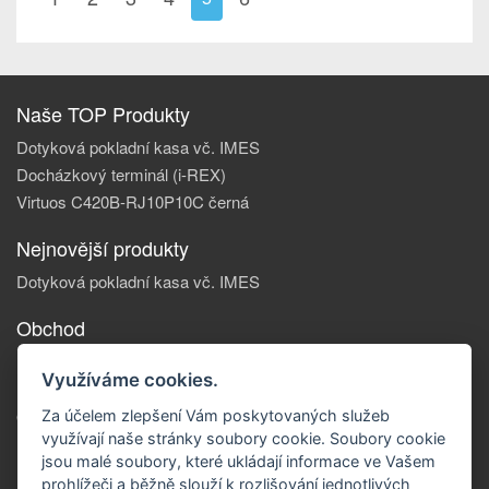
Naše TOP Produkty
Dotyková pokladní kasa vč. IMES
Docházkový terminál (i-REX)
Virtuos C420B-RJ10P10C černá
Nejnovější produkty
Dotyková pokladní kasa vč. IMES
Obchod
Informace, o nás
Využíváme cookies.
Reklamace zboží
Obchodní podmínky
Za účelem zlepšení Vám poskytovaných služeb
využívají naše stránky soubory cookie. Soubory cookie
Doprava a platba
jsou malé soubory, které ukládají informace ve Vašem
Kontakty
prohlížeči a běžně slouží k rozlišování jednotlivých