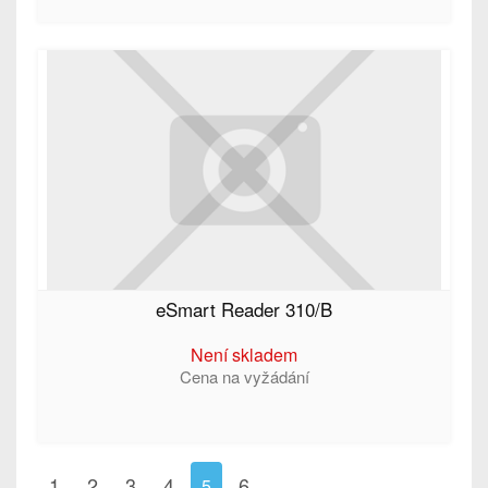
eSmart Reader 310/B
Není skladem
Cena na vyžádání
1
2
3
4
6
5