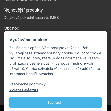
Nejnovější produkty
Dotyková pokladní kasa vč. IMES
Obchod
Informace, o nás
Využíváme cookies.
Reklamace zboží
Obchodní podmínky
Za účelem zlepšení Vám poskytovaných služeb
využívají naše stránky soubory cookie. Soubory cookie
Doprava a platba
jsou malé soubory, které ukládají informace ve Vašem
Kontakty
prohlížeči a běžně slouží k rozlišování jednotlivých
Kontakt
uživatelů. Osoba uživatele však není na základě těchto
SOFTWARE OK Příbram, s.r.o.
informací identifikovatelná.
tř. Kpt. Olesinského 43, Příbram II
Email: hotline@softok.cz
Všeobecné podmínky
Telefon: +420 318 621 257
Správa nastavení
Souhlasím