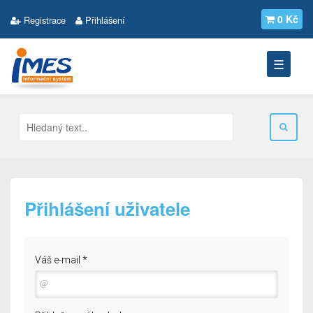
0 Kč
Registrace
Přihlášení
☰
Přihlášení uživatele
Váš e-mail
*