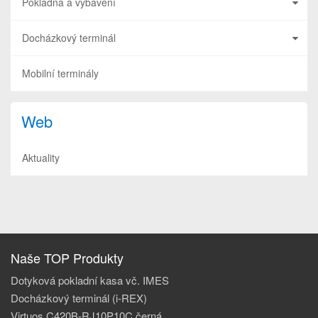
Pokladna a vybavení
Docházkový terminál
Mobilní terminály
Web
Aktuality
Naše TOP Produkty
Dotyková pokladní kasa vč. IMES
Docházkový terminál (i-REX)
Virtuos C420B-RJ10P10C černá