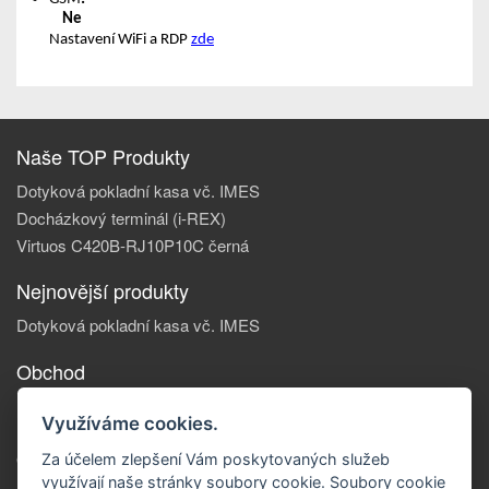
Ne
Nastavení WiFi a RDP
zde
Naše TOP Produkty
Dotyková pokladní kasa vč. IMES
Docházkový terminál (i-REX)
Virtuos C420B-RJ10P10C černá
Nejnovější produkty
Dotyková pokladní kasa vč. IMES
Obchod
Informace, o nás
Využíváme cookies.
Reklamace zboží
Obchodní podmínky
Za účelem zlepšení Vám poskytovaných služeb
využívají naše stránky soubory cookie. Soubory cookie
Doprava a platba