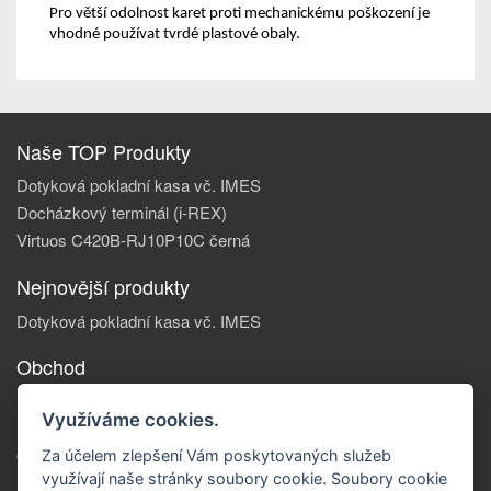
Pro větší odolnost karet proti mechanickému poškození je
vhodné používat tvrdé plastové obaly.
Naše TOP Produkty
Dotyková pokladní kasa vč. IMES
Docházkový terminál (i-REX)
Virtuos C420B-RJ10P10C černá
Nejnovější produkty
Dotyková pokladní kasa vč. IMES
Obchod
Informace, o nás
Využíváme cookies.
Reklamace zboží
Obchodní podmínky
Za účelem zlepšení Vám poskytovaných služeb
využívají naše stránky soubory cookie. Soubory cookie
Doprava a platba