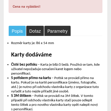
Cena na vyžádání!
Popis
Dotaz
Parametry
Rozměr karty je: 86 x 54 mm
Karty dodáváme
Čisté bez potisku
– Karta je bílá či šedá. Používá se tam, kde
uživatel nepožaduje označení karet logem nebo
personifikaci.
S potiskem přímo na kartu
– Potisk se provádí přímo na
kartu. Pokud je na kartě personifikace (jméno, fotografie,
atd.) je nutno při odchodu vlastníka karty z organizace tuto
vyřadit a tuto nejde přiřadit jiné osobě.
S 3M štítkem
– Potisk se provádí na 3M štítek. V tomto
případě při odchodu vlastníka karty stačí pouze odlepit
tento štítek a pro nového vlastníka karty opět nalepit nový
s personifikací.