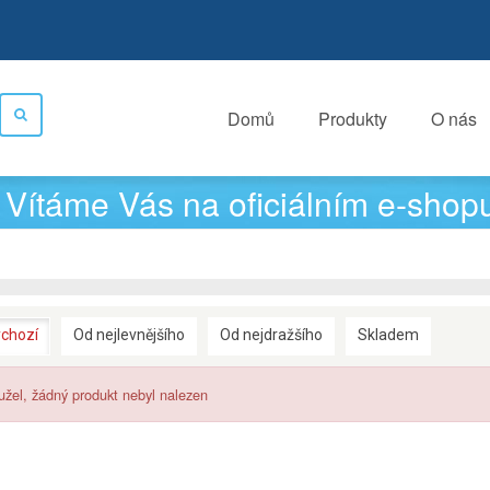
Domů
Produkty
O nás
Vítáme Vás na oficiálním e-shop
chozí
Od nejlevnějšího
Od nejdražšího
Skladem
žel, žádný produkt nebyl nalezen