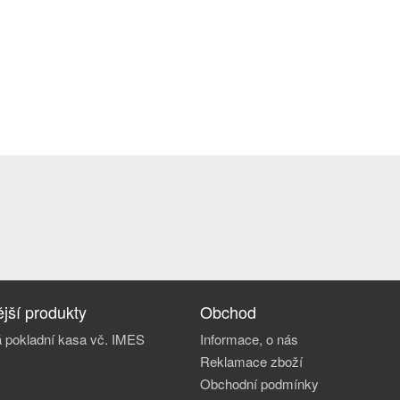
jší produkty
Obchod
 pokladní kasa vč. IMES
Informace, o nás
Reklamace zboží
Obchodní podmínky