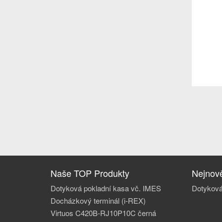
Naše TOP Produkty
Nejnově
Dotyková pokladní kasa vč. IMES
Dotyková
Docházkový terminál (i-REX)
Virtuos C420B-RJ10P10C černá