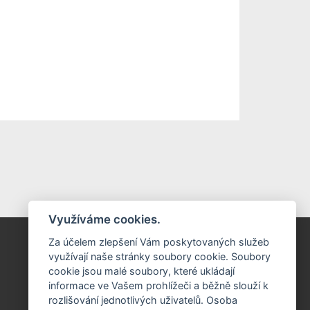
Využíváme cookies.
Kontakt
Za účelem zlepšení Vám poskytovaných služeb
využívají naše stránky soubory cookie. Soubory
SOFTWARE OK Příbram, s.r.o.
cookie jsou malé soubory, které ukládají
tř. Kpt. Olesinského 43, Příbram II
Email: hotline@softok.cz
informace ve Vašem prohlížeči a běžně slouží k
Telefon: +420 318 621 257
rozlišování jednotlivých uživatelů. Osoba